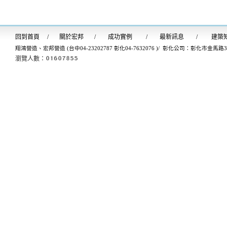
回到首
頁
/
關於宏邦
/
成功實例
/
最新訊息
/
建築
翔鴻營造、宏邦營造 (台中04-23202787 彰化04-7632076 )/ 彰化公司：彰化市金馬路
瀏覽人數：