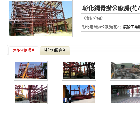
彰化鋼骨辦公廠房(花A
《實例介紹》：
彰化鋼骨辦公廠房(花A
) 展輪工
更多實例照片
其他相關實例