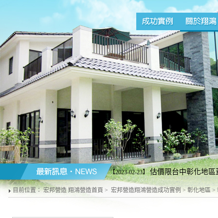
估價限台中彰化地區蓋
【2023-02-23】
營造商配合施工請勿來電)。台中line加好友
目前位置：
宏邦營造 翔鴻營造首頁
>
宏邦營造翔鴻營造成功實例
>
彰化地區
>