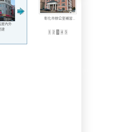
台中逢甲商圈旅館
彰化別墅住宅(和1)
彰化辦
彰化市辦公室補習...
舊屋內外
認識我們FB
整建
1
2
3
4
5