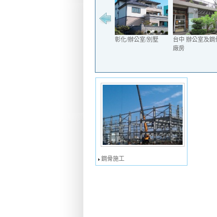
彰化/辦公室/別墅
台中 辦公室及鋼
廠房
鋼骨施工