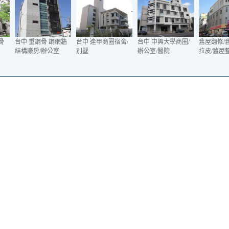
骨
台中 重鋼骨 鋼網牆
台中 逢甲商圈宿舍/
台中 中興大學商圈/
舊屋翻修/
結構廠房/辦公室
別墅
辦公室/醫院
拉皮/舊屋