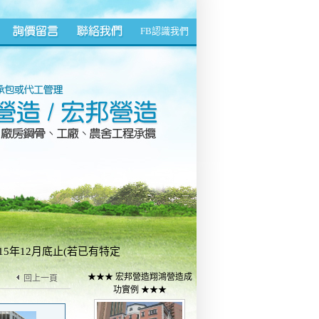
FB認識我們
5年12月底止(若已有特定
7522527
★★★ 宏邦營造翔鴻營造成
回上一頁
功實例 ★★★