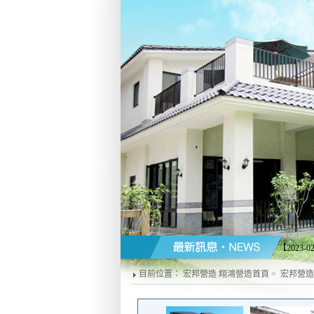
【2023-0
營造商配合
目前位置：
宏邦營造 翔鴻營造首頁
>
宏邦營造