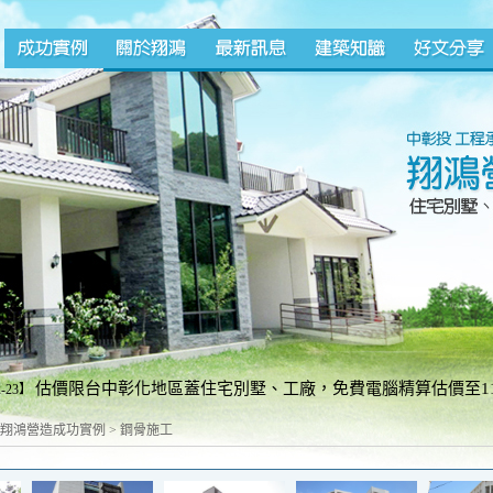
估價限台中彰化地區蓋住宅別墅、工廠，免費電腦精算估價至11
2-23】
施工請勿來電)。台中line加好友0932598966 // 彰化 line加好友ID: 
翔鴻營造成功實例
>
鋼骨施工