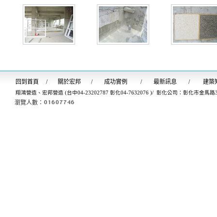
回到首
頁
/
關於宏邦
/
成功實例
/
最新訊息
/
建築
翔鴻營造、宏邦營造 (台中04-23202787 彰化04-7632076 )/ 彰化公司：彰化市金馬路
瀏覽人數：