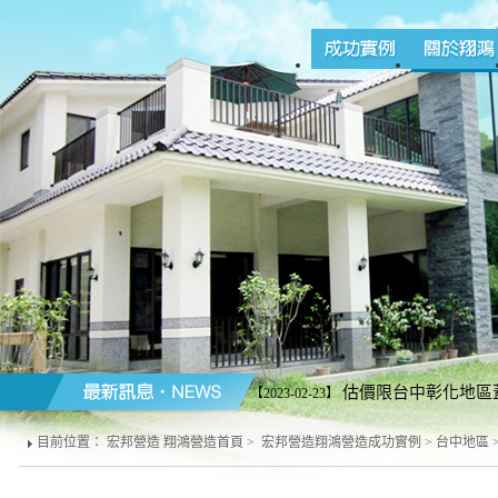
估價限台中彰化地區蓋
【2023-02-23】
營造商配合施工請勿來電)。台中line加好友
目前位置：
宏邦營造 翔鴻營造首頁
>
宏邦營造翔鴻營造成功實例
>
台中地區