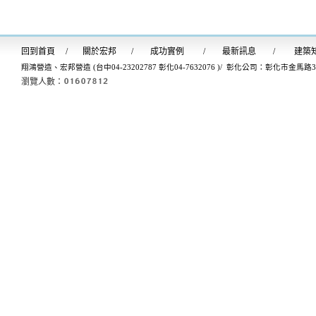
回到首
頁
/
關於宏邦
/
成功實例
/
最新訊息
/
建築
翔鴻營造、宏邦營造 (台中04-23202787 彰化04-7632076 )/ 彰化公司：彰化市金馬路
瀏覽人數：