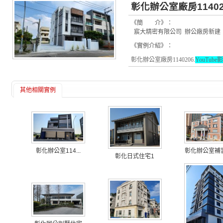
彰化辦公室廠房11402
《簡 介》：
宸大精密有限公司 辦公廠房新建
《實例介紹》：
彰化辦公室廠房1140206.
YouTub
其他相關實例
彰化辦公室114...
彰化辦公室補習班
彰化日式住宅1