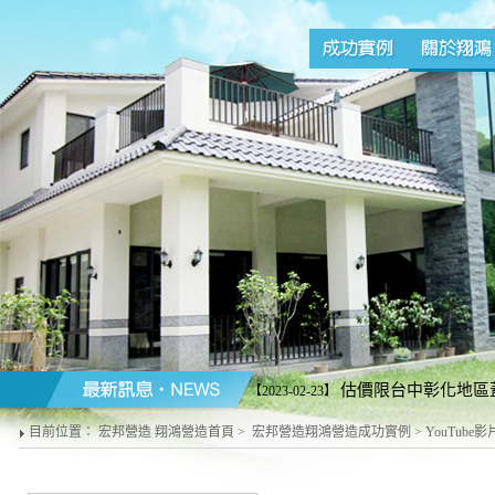
估價限台中彰化地區蓋
【2023-02-23】
營造商配合施工請勿來電)。台中line加好友
目前位置：
宏邦營造 翔鴻營造首頁
>
宏邦營造翔鴻營造成功實例
>
YouTube影