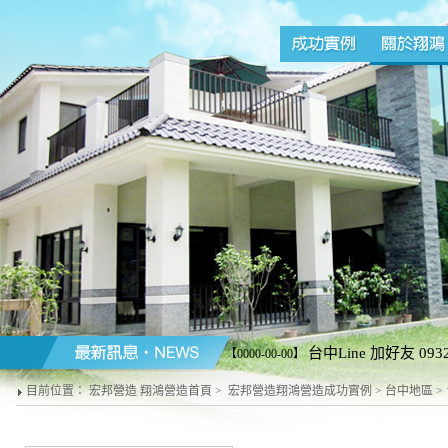
台中Line 加好友 09325
【0000-00-00】
目前位置：
宏邦營造 翔鴻營造首頁
>
宏邦營造翔鴻營造成功實例
>
台中地區
>