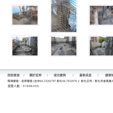
回到首
頁
/
關於宏邦
/
成功實例
/
最新訊息
/
建築
翔鴻營造、宏邦營造 (台中04-23202787 彰化04-7632076 )/ 彰化公司：彰化市金馬路
瀏覽人數：