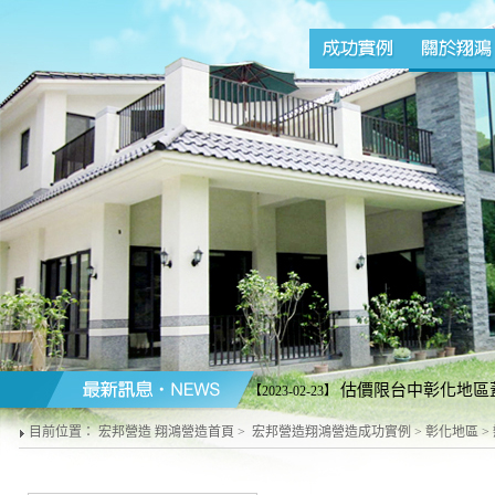
估價限台中彰化地區蓋
【2023-02-23】
營造商配合施工請勿來電)。台中line加好友
目前位置：
宏邦營造 翔鴻營造首頁
>
宏邦營造翔鴻營造成功實例
>
彰化地區
>