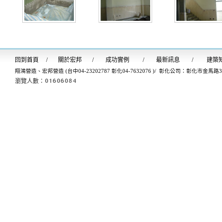
回到首
頁
/
關於宏邦
/
成功實例
/
最新訊息
/
建築
翔鴻營造、宏邦營造 (台中04-23202787 彰化04-7632076 )/ 彰化公司：彰化市金馬路
瀏覽人數：